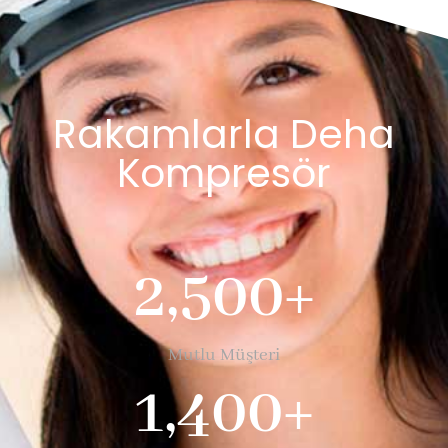
Rakamlarla Deha
Kompresör
2,500
+
Mutlu Müşteri
1,400
+