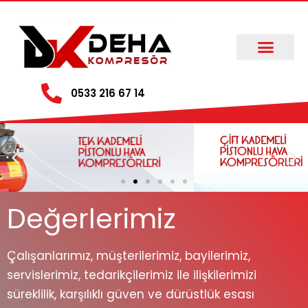
0533 216 67 14
Değerlerimiz
Çalışanlarımız, müşterilerimiz, bayilerimiz,
servislerimiz, tedarikçilerimiz ile ilişkilerimizi
süreklilik, karşılıklı güven ve dürüstlük esası